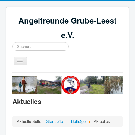
Angelfreunde Grube-Leest
e.V.
Suchen...
Toggle
Navigation
Willkommen
Unser Verein
Veranstaltungen
Aktuelles
Anglerheim
Hafen
Aktuelle Seite:
Startseite
Beiträge
Aktuelles
Impressum